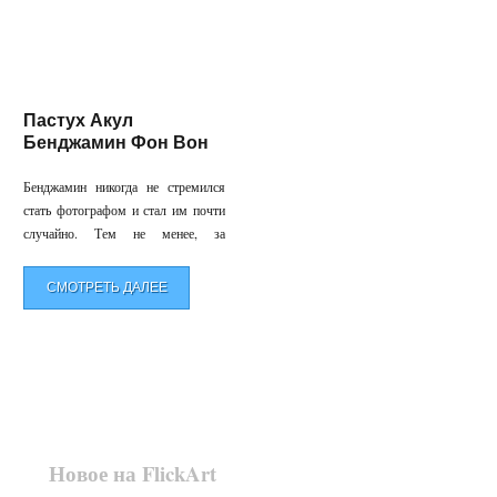
Пастух Акул
Бенджамин Фон Вон
Бенджамин никогда не стремился
стать фотографом и стал им почти
случайно. Тем не менее, за
последние 5 лет с момента ухода с
работы он заработал всемирную
СМОТРЕТЬ ДАЛЕЕ
репутацию оригинального
фотохудожника и даже был назван
одним из четырех лауреатов
премии Imaging Alliance award
этого года для перспективных
фотографов.
Новое на FlickArt