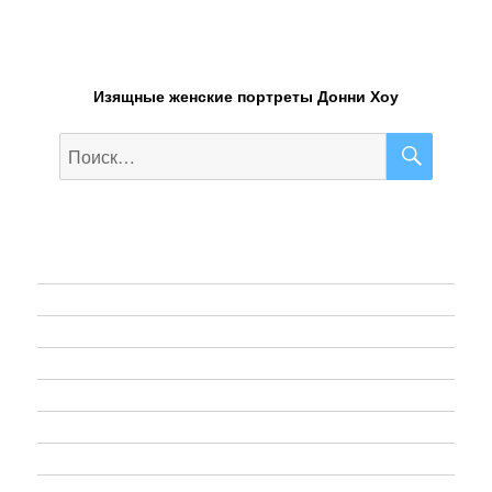
Изящные женские портреты Донни Хоу
ПОИС
Искать:
Web-Design
Графический дизайн
Живопись
Иллюстрация
Фотография
Диджитал Арт
Pop Art