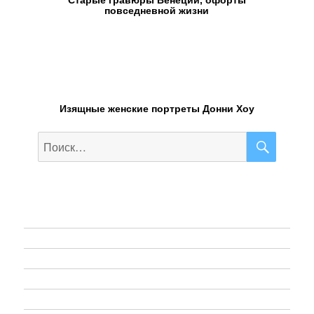
Старые гравюры Венеции, офорты
повседневной жизни
Изящные женские портреты Донни Хоу
ПОИС
Искать:
Web-Design
Графический дизайн
Живопись
Иллюстрация
Фотография