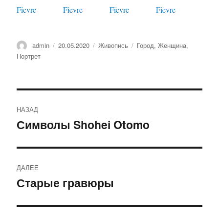
Автор
admin
Опубликовано
20.05.2020
Рубрики
Живопись
Метки
Город
,
Женщина
,
Портрет
Навигация
НАЗАД
по
Символы Shohei Otomo
Предыдущая
запись:
записям
ДАЛЕЕ
Старые гравюры
Следующая
запись: