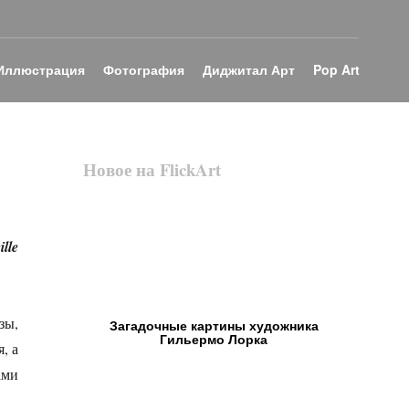
Иллюстрация
Фотография
Диджитал Арт
Pop Art
Новое на FlickArt
lle
зы,
Загадочные картины художника
Гильермо Лорка
, а
ами