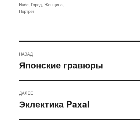
Метки
Nude
,
Город
,
Женщина
,
Портрет
Навигация
НАЗАД
по
Японские гравюры
Предыдущая
запись:
записям
ДАЛЕЕ
Эклектика Paxal
Следующая
запись: