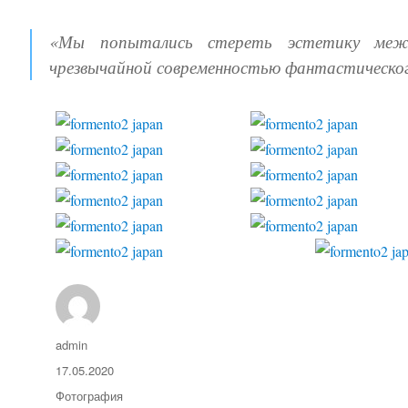
«Мы попытались стереть эстетику межд
чрезвычайной современностью фантастическог
Автор
admin
Опубликовано
17.05.2020
Рубрики
Фотография