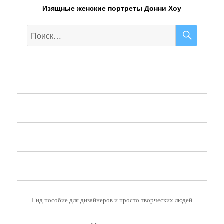
Изящные женские портреты Донни Хоу
ПОИС
Искать:
Web-Design
Графический дизайн
Живопись
Иллюстрация
Фотография
Диджитал Арт
Pop Art
Гид пособие для дизайнеров и просто творческих людей