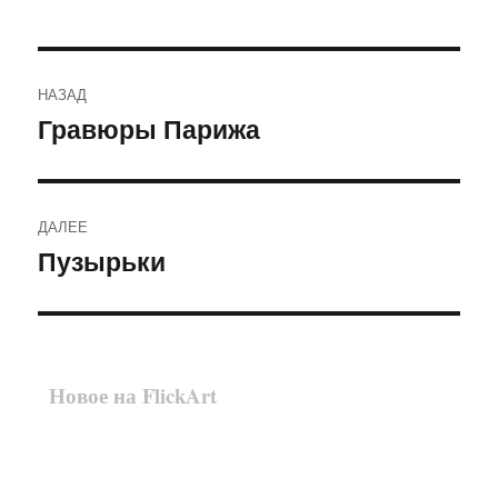
Навигация
НАЗАД
по
Гравюры Парижа
Предыдущая
запись:
записям
ДАЛЕЕ
Пузырьки
Следующая
запись:
Новое на FlickArt