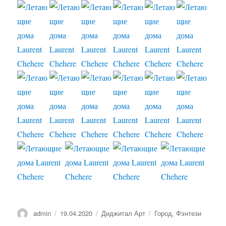
Автор
admin
Опубликовано
19.04.2020
Рубрики
Диджитал Арт
Метки
Город
,
Фэнтези