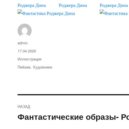
Автор
admin
Опубликовано
17.04.2020
Рубрики
Иллюстрация
Метки
Пейзаж
,
Художники
Навигация
НАЗАД
по
Фантастические образы- Р
Предыдущая
запись:
записям