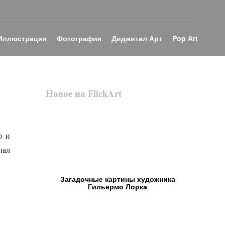
Иллюстрация
Фотография
Диджитал Арт
Pop Art
Новое на FlickArt
р и
чал
Загадочные картины художника
Гильермо Лорка