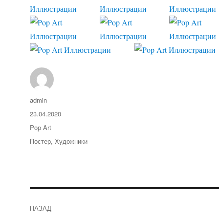
Автор
admin
Опубликовано
23.04.2020
Рубрики
Pop Art
Метки
Постер
,
Художники
Навигация
НАЗАД