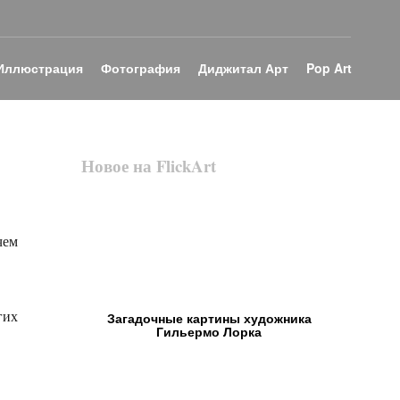
Иллюстрация
Фотография
Диджитал Арт
Pop Art
Новое на FlickArt
чем
гих
Загадочные картины художника
Гильермо Лорка