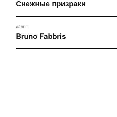
по
Снежные призраки
Предыдущая
запись:
записям
ДАЛЕЕ
Bruno Fabbris
Следующая
запись: